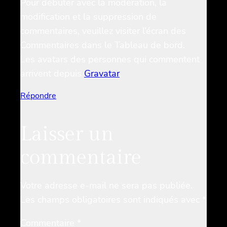
Pour débuter avec la modération, la
modification et la suppression de
commentaires, veuillez visiter l’écran des
Commentaires dans le Tableau de bord.
Les avatars des personnes qui commentent
arrivent depuis
Gravatar
.
Répondre
Laisser un
commentaire
Votre adresse e-mail ne sera pas publiée.
Les champs obligatoires sont indiqués avec
*
Commentaire
*