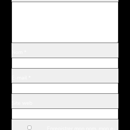
Nom
*
E-mail
*
Site web
Enregistrer mon nom, mon e-